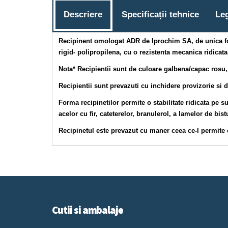
Descriere
Specificații tehnice
Leg
Recipinent omologat ADR de Iprochim SA, de unica folo
rigid- polipropilena, cu o rezistenta mecanica ridicata
Nota* Recipientii sunt de culoare galbena/capac rosu, 
Recipientii sunt prevazuti cu inchidere provizorie si 
Forma recipinetilor permite o stabilitate ridicata pe s
acelor cu fir, cateterelor, branulerol, a lamelor de bist
Recipinetul este prevazut cu maner ceea ce-I permite 
Cutii si ambalaje