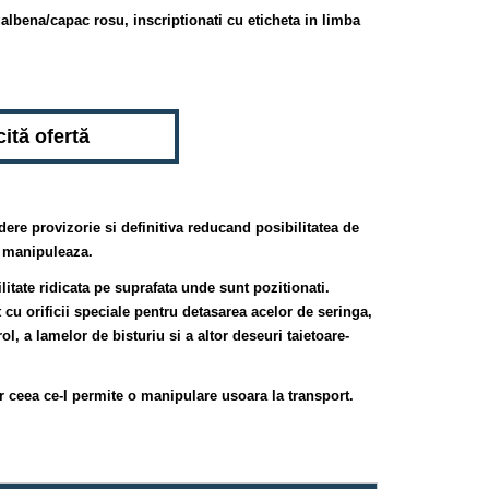
albena/capac rosu, inscriptionati cu eticheta in limba
cită ofertă
dere provizorie si definitiva reducand posibilitatea de
i manipuleaza.
litate ridicata pe suprafata unde sunt pozitionati.
 cu orificii speciale pentru detasarea acelor de seringa,
rol, a lamelor de bisturiu si a altor deseuri taietoare-
 ceea ce-I permite o manipulare usoara la transport.