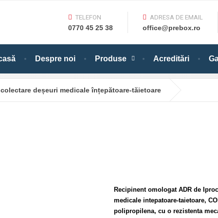
TELEFON
ADRESA DE EMAIL
0770 45 25 38
office@prebox.ro
casă
Despre noi
Produse
Acreditări
Ga
 colectare deșeuri medicale înțepătoare-tăietoare
Recipinent omologat ADR de Iproch
medicale intepatoare-taietoare, CO
polipropilena, cu o rezistenta meca