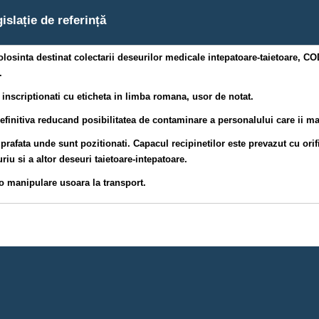
islație de referință
sinta destinat colectarii deseurilor medicale intepatoare-taietoare, CO
.
inscriptionati cu eticheta in limba romana, usor de notat.
definitiva reducand posibilitatea de contaminare a personalului care ii m
uprafata unde sunt pozitionati. Capacul recipinetilor este prevazut cu orif
uriu si a altor deseuri taietoare-intepatoare.
o manipulare usoara la transport.