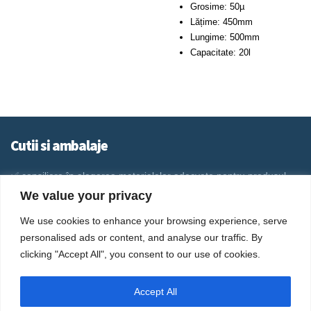
Grosime: 50µ
Lățime: 450mm
Lungime: 500mm
Capacitate: 20l
Cutii si ambalaje
✅ consiliere în alegerea materialelor adecvate pentru produsul
dorit
We value your privacy
✅ consiliere în legătură cu forma necesară a ambalajului
We use cookies to enhance your browsing experience, serve
✅ consiliere în legătură cu grafica ce poate fi imprimată pe
ambalaj
personalised ads or content, and analyse our traffic. By
✅ execuție grafică (grafica este realizată după modelul dvs.)
clicking "Accept All", you consent to our use of cookies.
✅ prelucrare grafică, adaptarea utilajelor pentru imprimare
✅ execuție matriță imprimare
Accept All
✅ imprimare conform specificațiilor