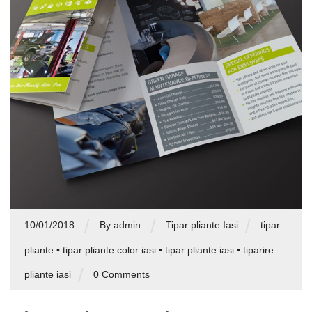
/
/
/
10/01/2018
By admin
Tipar pliante Iasi
tipar
pliante
•
tipar pliante color iasi
•
tipar pliante iasi
•
tiparire
/
pliante iasi
0 Comments