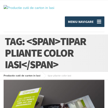
MENIU NAVIGARE
TAG: <SPAN>TIPAR
PLIANTE COLOR
IASI</SPAN>
Productie cutii de carton in Iasi
tipar pliante color iasi