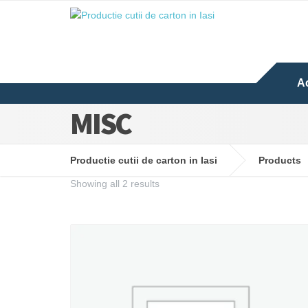
A
MISC
Productie cutii de carton in Iasi
Products
Showing all 2 results