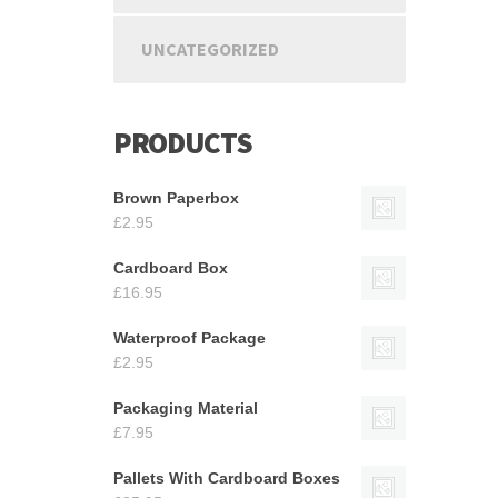
UNCATEGORIZED
PRODUCTS
Brown Paperbox
£
2.95
Cardboard Box
£
16.95
Waterproof Package
£
2.95
Packaging Material
£
7.95
Pallets With Cardboard Boxes