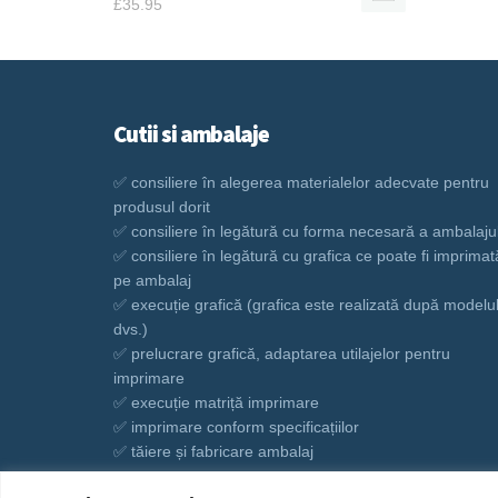
£
35.95
Cutii si ambalaje
✅ consiliere în alegerea materialelor adecvate pentru
produsul dorit
✅ consiliere în legătură cu forma necesară a ambalaju
✅ consiliere în legătură cu grafica ce poate fi imprimat
pe ambalaj
✅ execuție grafică (grafica este realizată după modelu
dvs.)
✅ prelucrare grafică, adaptarea utilajelor pentru
imprimare
✅ execuție matriță imprimare
✅ imprimare conform specificațiilor
✅ tăiere și fabricare ambalaj